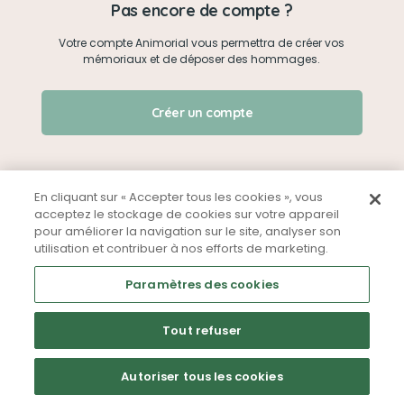
Pas encore de compte ?
Votre compte Animorial vous permettra de créer vos
Je me connecte
mémoriaux et de déposer des hommages.
Créer un mémorial
J'ai oublié mon mot de passe !
Créer un compte
Qui sommes-nous ?
Nous contacter
En cliquant sur « Accepter tous les cookies », vous
acceptez le stockage de cookies sur votre appareil
pour améliorer la navigation sur le site, analyser son
Partager sur Facebook
utilisation et contribuer à nos efforts de marketing.
Mentions légales
CGU
Politique de confidentialité
Paramètres des cookies
Tout refuser
Autoriser tous les cookies