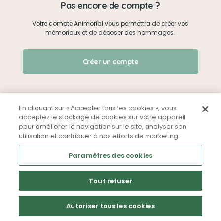
Pas encore de compte ?
Votre compte Animorial vous permettra de créer vos
Je me connecte
mémoriaux et de déposer des hommages.
Créer un mémorial
J'ai oublié mon mot de passe !
Créer un compte
Qui sommes-nous ?
Nous contacter
En cliquant sur « Accepter tous les cookies », vous
acceptez le stockage de cookies sur votre appareil
pour améliorer la navigation sur le site, analyser son
Partager sur Facebook
utilisation et contribuer à nos efforts de marketing.
Mentions légales
CGU
Politique de confidentialité
Paramètres des cookies
Tout refuser
Autoriser tous les cookies