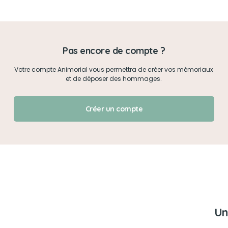
Mon mot de passe
Pas encore de compte ?
Je me connecte
Votre compte Animorial vous permettra de créer vos mémoriaux
et de déposer des hommages.
J'ai oublié mon mot de passe !
Créer un compte
Un