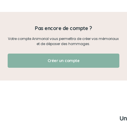
Mon mot de passe
Pas encore de compte ?
Je me connecte
Votre compte Animorial vous permettra de créer vos mémoriaux
et de déposer des hommages.
J'ai oublié mon mot de passe !
Créer un compte
Un