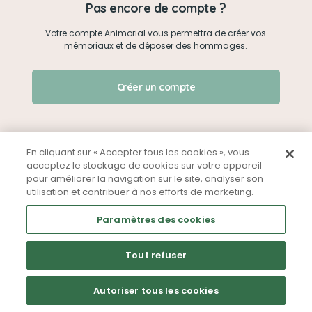
Pas encore de compte ?
Votre compte Animorial vous permettra de créer vos
Je me connecte
mémoriaux et de déposer des hommages.
Créer un mémorial
J'ai oublié mon mot de passe !
Créer un compte
Qui sommes-nous ?
Nous contacter
En cliquant sur « Accepter tous les cookies », vous
acceptez le stockage de cookies sur votre appareil
pour améliorer la navigation sur le site, analyser son
Partager sur Facebook
utilisation et contribuer à nos efforts de marketing.
Mentions légales
CGU
Politique de confidentialité
Paramètres des cookies
Tout refuser
Autoriser tous les cookies