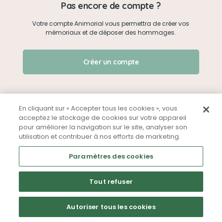
Pas encore de compte ?
Votre compte Animorial vous permettra de créer vos
Je me connecte
mémoriaux et de déposer des hommages.
Créer un mémorial
J'ai oublié mon mot de passe !
Créer un compte
Qui sommes-nous ?
Nous contacter
En cliquant sur « Accepter tous les cookies », vous
acceptez le stockage de cookies sur votre appareil
pour améliorer la navigation sur le site, analyser son
Partager sur Facebook
utilisation et contribuer à nos efforts de marketing.
Mentions légales
CGU
Politique de confidentialité
Paramètres des cookies
Tout refuser
Autoriser tous les cookies