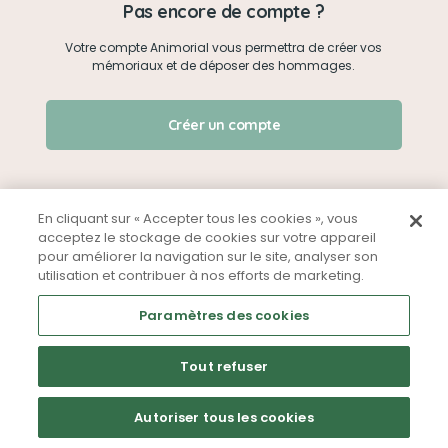
Pas encore de compte ?
Votre compte Animorial vous permettra de créer vos
Je me connecte
mémoriaux et de déposer des hommages.
Créer un mémorial
J'ai oublié mon mot de passe !
Créer un compte
Qui sommes-nous ?
Nous contacter
En cliquant sur « Accepter tous les cookies », vous
acceptez le stockage de cookies sur votre appareil
pour améliorer la navigation sur le site, analyser son
Partager sur Facebook
utilisation et contribuer à nos efforts de marketing.
Mentions légales
CGU
Politique de confidentialité
Paramètres des cookies
Tout refuser
Autoriser tous les cookies