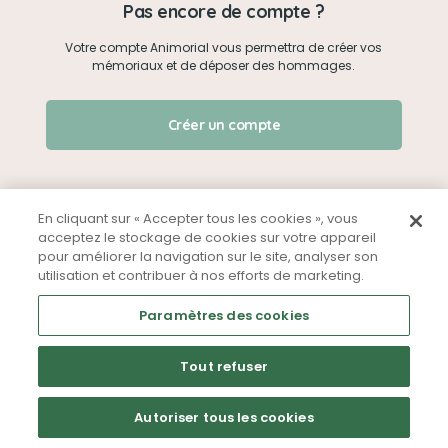
Pas encore de compte ?
Votre compte Animorial vous permettra de créer vos
Je me connecte
mémoriaux et de déposer des hommages.
Créer un mémorial
J'ai oublié mon mot de passe !
Créer un compte
Qui sommes-nous ?
Nous contacter
En cliquant sur « Accepter tous les cookies », vous
acceptez le stockage de cookies sur votre appareil
pour améliorer la navigation sur le site, analyser son
Partager sur Facebook
utilisation et contribuer à nos efforts de marketing.
Mentions légales
CGU
Politique de confidentialité
Paramètres des cookies
Tout refuser
Autoriser tous les cookies