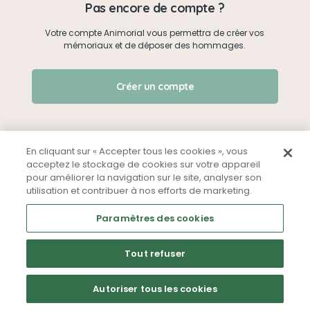
Pas encore de compte ?
Votre compte Animorial vous permettra de créer vos
Je me connecte
mémoriaux et de déposer des hommages.
Créer un mémorial
J'ai oublié mon mot de passe !
Créer un compte
Qui sommes-nous ?
Nous contacter
En cliquant sur « Accepter tous les cookies », vous
acceptez le stockage de cookies sur votre appareil
pour améliorer la navigation sur le site, analyser son
Partager sur Facebook
utilisation et contribuer à nos efforts de marketing.
Mentions légales
CGU
Politique de confidentialité
Paramètres des cookies
Tout refuser
Autoriser tous les cookies