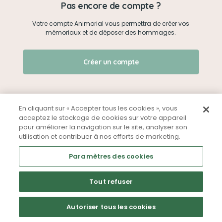
Pas encore de compte ?
Votre compte Animorial vous permettra de créer vos
Je me connecte
mémoriaux et de déposer des hommages.
Créer un mémorial
J'ai oublié mon mot de passe !
Créer un compte
Qui sommes-nous ?
Nous contacter
En cliquant sur « Accepter tous les cookies », vous
acceptez le stockage de cookies sur votre appareil
pour améliorer la navigation sur le site, analyser son
Partager sur Facebook
utilisation et contribuer à nos efforts de marketing.
Mentions légales
CGU
Politique de confidentialité
Paramètres des cookies
Tout refuser
Autoriser tous les cookies