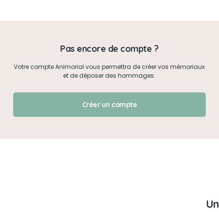
Mon mot de passe
Pas encore de compte ?
Je me connecte
Votre compte Animorial vous permettra de créer vos mémoriaux
et de déposer des hommages.
J'ai oublié mon mot de passe !
Créer un compte
Un