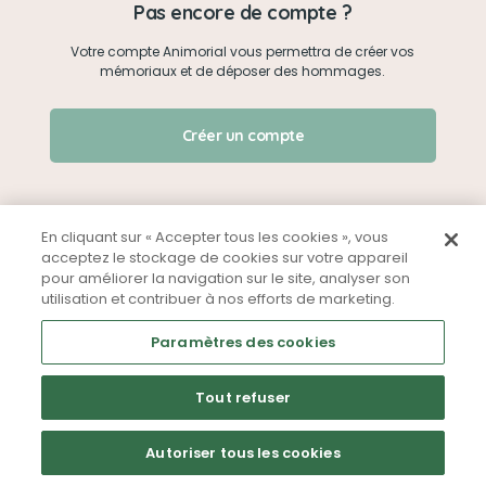
Pas encore de compte ?
Votre compte Animorial vous permettra de créer vos
Je me connecte
mémoriaux et de déposer des hommages.
Créer un mémorial
J'ai oublié mon mot de passe !
Créer un compte
Qui sommes-nous ?
Nous contacter
En cliquant sur « Accepter tous les cookies », vous
acceptez le stockage de cookies sur votre appareil
pour améliorer la navigation sur le site, analyser son
Partager sur Facebook
utilisation et contribuer à nos efforts de marketing.
Mentions légales
CGU
Politique de confidentialité
Paramètres des cookies
Tout refuser
Autoriser tous les cookies