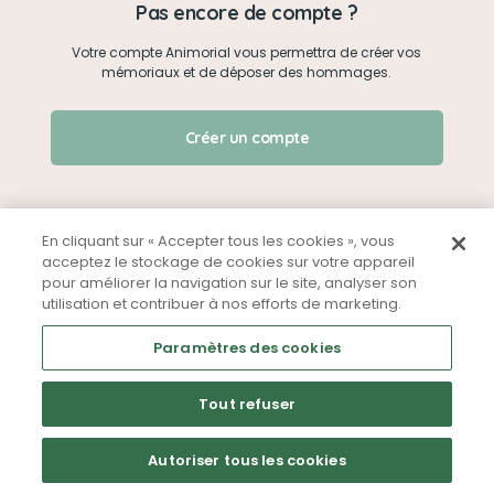
Pas encore de compte ?
Votre compte Animorial vous permettra de créer vos
Je me connecte
mémoriaux et de déposer des hommages.
Créer un mémorial
J'ai oublié mon mot de passe !
Créer un compte
Qui sommes-nous ?
Nous contacter
En cliquant sur « Accepter tous les cookies », vous
acceptez le stockage de cookies sur votre appareil
pour améliorer la navigation sur le site, analyser son
Partager sur Facebook
utilisation et contribuer à nos efforts de marketing.
Mentions légales
CGU
Politique de confidentialité
Paramètres des cookies
Tout refuser
Autoriser tous les cookies