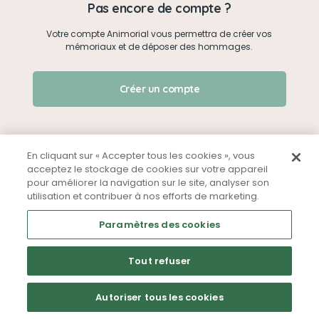
Pas encore de compte ?
Votre compte Animorial vous permettra de créer vos
Je me connecte
mémoriaux et de déposer des hommages.
Créer un mémorial
J'ai oublié mon mot de passe !
Créer un compte
Qui sommes-nous ?
Nous contacter
En cliquant sur « Accepter tous les cookies », vous
acceptez le stockage de cookies sur votre appareil
pour améliorer la navigation sur le site, analyser son
Partager sur Facebook
utilisation et contribuer à nos efforts de marketing.
Mentions légales
CGU
Politique de confidentialité
Paramètres des cookies
Tout refuser
Autoriser tous les cookies