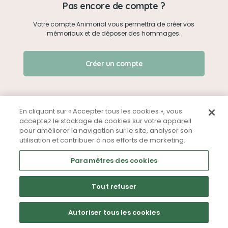
Pas encore de compte ?
Votre compte Animorial vous permettra de créer vos
Je me connecte
mémoriaux et de déposer des hommages.
Créer un mémorial
J'ai oublié mon mot de passe !
Créer un compte
Qui sommes-nous ?
Nous contacter
En cliquant sur « Accepter tous les cookies », vous
acceptez le stockage de cookies sur votre appareil
pour améliorer la navigation sur le site, analyser son
Partager sur Facebook
utilisation et contribuer à nos efforts de marketing.
Mentions légales
CGU
Politique de confidentialité
Paramètres des cookies
Tout refuser
Autoriser tous les cookies