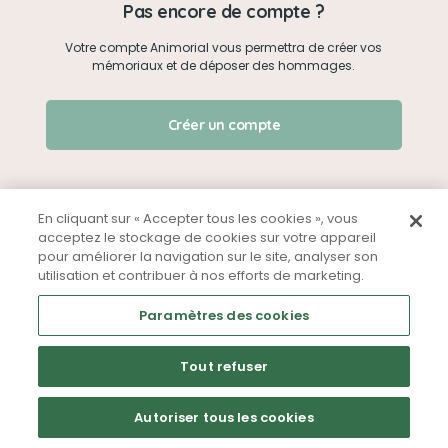
Pas encore de compte ?
Votre compte Animorial vous permettra de créer vos
Je me connecte
mémoriaux et de déposer des hommages.
Créer un mémorial
J'ai oublié mon mot de passe !
Créer un compte
Qui sommes-nous ?
Nous contacter
En cliquant sur « Accepter tous les cookies », vous
acceptez le stockage de cookies sur votre appareil
pour améliorer la navigation sur le site, analyser son
Partager sur Facebook
utilisation et contribuer à nos efforts de marketing.
Mentions légales
CGU
Politique de confidentialité
Paramètres des cookies
Tout refuser
Autoriser tous les cookies