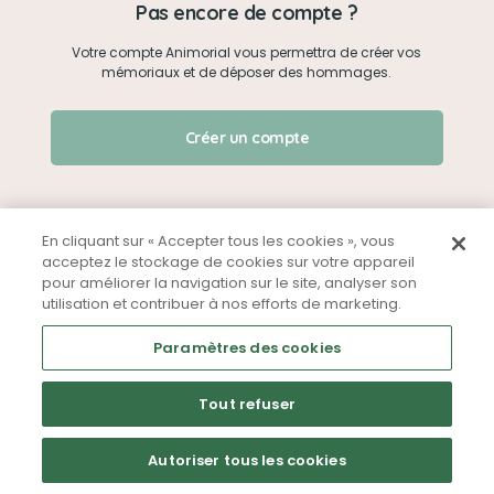
Pas encore de compte ?
Votre compte Animorial vous permettra de créer vos
Je me connecte
mémoriaux et de déposer des hommages.
Créer un mémorial
J'ai oublié mon mot de passe !
Créer un compte
Qui sommes-nous ?
Nous contacter
En cliquant sur « Accepter tous les cookies », vous
acceptez le stockage de cookies sur votre appareil
pour améliorer la navigation sur le site, analyser son
Partager sur Facebook
utilisation et contribuer à nos efforts de marketing.
Mentions légales
CGU
Politique de confidentialité
Paramètres des cookies
Tout refuser
Autoriser tous les cookies