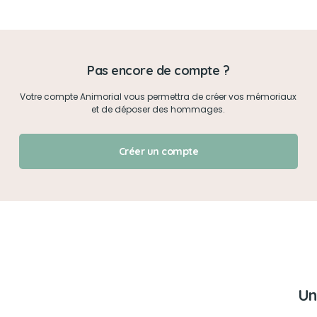
Mon mot de passe
Pas encore de compte ?
Je me connecte
Votre compte Animorial vous permettra de créer vos mémoriaux
et de déposer des hommages.
J'ai oublié mon mot de passe !
Créer un compte
Un