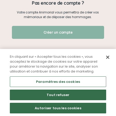
Pas encore de compte ?
Votre compte Animorial vous permettra de créer vos
Je me connecte
mémoriaux et de déposer des hommages.
Créer un mémorial
J'ai oublié mon mot de passe !
Créer un compte
Qui sommes-nous ?
Nous contacter
En cliquant sur « Accepter tous les cookies », vous
acceptez le stockage de cookies sur votre appareil
pour améliorer la navigation sur le site, analyser son
Partager sur Facebook
utilisation et contribuer à nos efforts de marketing.
Mentions légales
CGU
Politique de confidentialité
Paramètres des cookies
Tout refuser
Autoriser tous les cookies