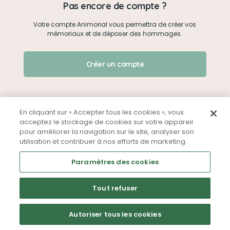
Pas encore de compte ?
Votre compte Animorial vous permettra de créer vos
Je me connecte
mémoriaux et de déposer des hommages.
Créer un mémorial
J'ai oublié mon mot de passe !
Créer un compte
Qui sommes-nous ?
Nous contacter
En cliquant sur « Accepter tous les cookies », vous
acceptez le stockage de cookies sur votre appareil
pour améliorer la navigation sur le site, analyser son
Partager sur Facebook
utilisation et contribuer à nos efforts de marketing.
Mentions légales
CGU
Politique de confidentialité
Paramètres des cookies
Tout refuser
Autoriser tous les cookies