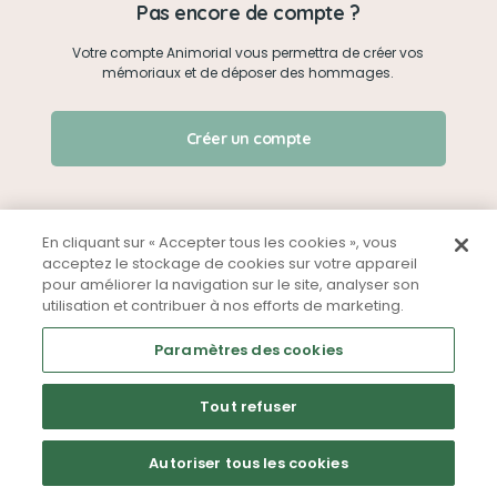
Pas encore de compte ?
Votre compte Animorial vous permettra de créer vos
Je me connecte
mémoriaux et de déposer des hommages.
Créer un mémorial
J'ai oublié mon mot de passe !
Créer un compte
Qui sommes-nous ?
Nous contacter
En cliquant sur « Accepter tous les cookies », vous
acceptez le stockage de cookies sur votre appareil
pour améliorer la navigation sur le site, analyser son
Partager sur Facebook
utilisation et contribuer à nos efforts de marketing.
Mentions légales
CGU
Politique de confidentialité
Paramètres des cookies
Tout refuser
Autoriser tous les cookies