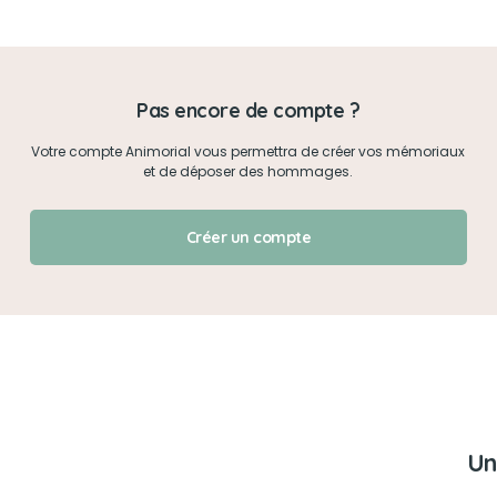
Mon mot de passe
Pas encore de compte ?
Je me connecte
Votre compte Animorial vous permettra de créer vos mémoriaux
et de déposer des hommages.
J'ai oublié mon mot de passe !
Créer un compte
Un