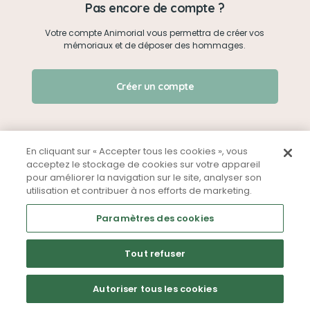
Pas encore de compte ?
Votre compte Animorial vous permettra de créer vos
Je me connecte
mémoriaux et de déposer des hommages.
Créer un mémorial
J'ai oublié mon mot de passe !
Créer un compte
Qui sommes-nous ?
Nous contacter
En cliquant sur « Accepter tous les cookies », vous
acceptez le stockage de cookies sur votre appareil
pour améliorer la navigation sur le site, analyser son
Partager sur Facebook
utilisation et contribuer à nos efforts de marketing.
Mentions légales
CGU
Politique de confidentialité
Paramètres des cookies
Tout refuser
Autoriser tous les cookies