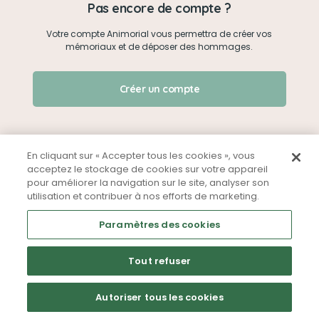
Pas encore de compte ?
Votre compte Animorial vous permettra de créer vos
Je me connecte
mémoriaux et de déposer des hommages.
Créer un mémorial
J'ai oublié mon mot de passe !
Créer un compte
Qui sommes-nous ?
Nous contacter
En cliquant sur « Accepter tous les cookies », vous
acceptez le stockage de cookies sur votre appareil
pour améliorer la navigation sur le site, analyser son
Partager sur Facebook
utilisation et contribuer à nos efforts de marketing.
Mentions légales
CGU
Politique de confidentialité
Paramètres des cookies
Tout refuser
Autoriser tous les cookies