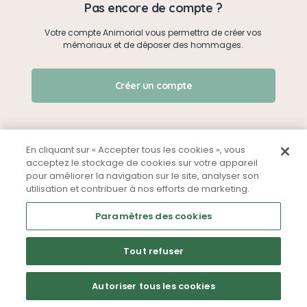
Pas encore de compte ?
Votre compte Animorial vous permettra de créer vos
Je me connecte
mémoriaux et de déposer des hommages.
Créer un mémorial
J'ai oublié mon mot de passe !
Créer un compte
Qui sommes-nous ?
Nous contacter
En cliquant sur « Accepter tous les cookies », vous
acceptez le stockage de cookies sur votre appareil
pour améliorer la navigation sur le site, analyser son
Partager sur Facebook
utilisation et contribuer à nos efforts de marketing.
Mentions légales
CGU
Politique de confidentialité
Paramètres des cookies
Tout refuser
Autoriser tous les cookies