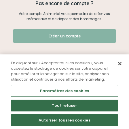
Pas encore de compte ?
Votre compte Animorial vous permettra de créer vos
Je me connecte
mémoriaux et de déposer des hommages.
Créer un mémorial
J'ai oublié mon mot de passe !
Créer un compte
Qui sommes-nous ?
Nous contacter
En cliquant sur « Accepter tous les cookies », vous
acceptez le stockage de cookies sur votre appareil
pour améliorer la navigation sur le site, analyser son
Partager sur Facebook
utilisation et contribuer à nos efforts de marketing.
Mentions légales
CGU
Politique de confidentialité
Paramètres des cookies
Tout refuser
Autoriser tous les cookies