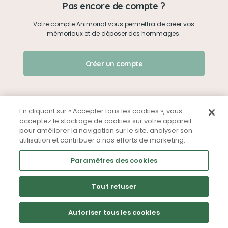
Pas encore de compte ?
Votre compte Animorial vous permettra de créer vos
Je me connecte
mémoriaux et de déposer des hommages.
Créer un mémorial
J'ai oublié mon mot de passe !
Créer un compte
Qui sommes-nous ?
Nous contacter
En cliquant sur « Accepter tous les cookies », vous
acceptez le stockage de cookies sur votre appareil
pour améliorer la navigation sur le site, analyser son
Partager sur Facebook
utilisation et contribuer à nos efforts de marketing.
Mentions légales
CGU
Politique de confidentialité
Paramètres des cookies
Tout refuser
Autoriser tous les cookies