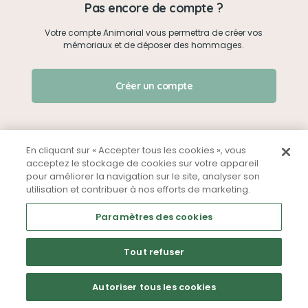
Pas encore de compte ?
Votre compte Animorial vous permettra de créer vos
Je me connecte
mémoriaux et de déposer des hommages.
Créer un mémorial
J'ai oublié mon mot de passe !
Créer un compte
Qui sommes-nous ?
Nous contacter
En cliquant sur « Accepter tous les cookies », vous
acceptez le stockage de cookies sur votre appareil
pour améliorer la navigation sur le site, analyser son
Partager sur Facebook
utilisation et contribuer à nos efforts de marketing.
Mentions légales
CGU
Politique de confidentialité
Paramètres des cookies
Tout refuser
Autoriser tous les cookies