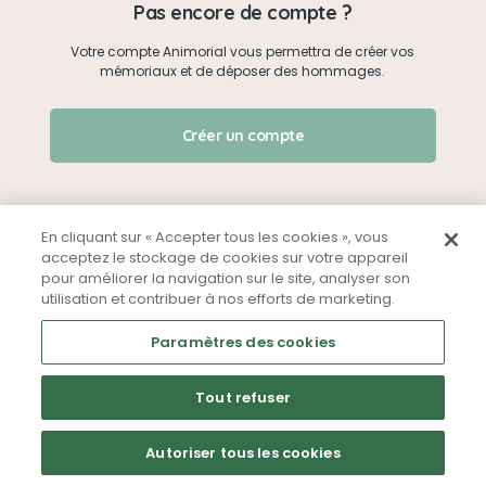
Pas encore de compte ?
Votre compte Animorial vous permettra de créer vos
Je me connecte
mémoriaux et de déposer des hommages.
Créer un mémorial
J'ai oublié mon mot de passe !
Créer un compte
Qui sommes-nous ?
Nous contacter
En cliquant sur « Accepter tous les cookies », vous
acceptez le stockage de cookies sur votre appareil
pour améliorer la navigation sur le site, analyser son
Partager sur Facebook
utilisation et contribuer à nos efforts de marketing.
Mentions légales
CGU
Politique de confidentialité
Paramètres des cookies
Tout refuser
Autoriser tous les cookies