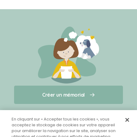
Créer un mémorial
Créer un mémorial
Qui sommes-nous ?
Nous contacter
pour un animal qui vous a quitté(e)
En cliquant sur « Accepter tous les cookies », vous
acceptez le stockage de cookies sur votre appareil
pour améliorer la navigation sur le site, analyser son
Partager sur Facebook
utilisation et contribuer à nos efforts de marketing.