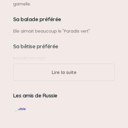
gamelle.
Sa balade préférée
Elle aimait beaucoup le "Paradis vert"
Sa bêtise préférée
Ronger sa cage.
Lire la suite
Son caractère
Toute mignonne.
Les amis de Russie
Son jouet préféré
Elle aimait jouer avec sa copine Rafale.
Son loisir préféré