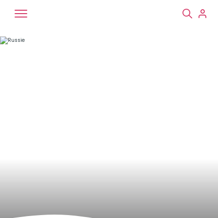
Chiens
Chats
NAC