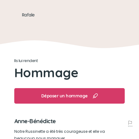
Grignoter du noisetier et du pissenlit.
Rafale
Ils lui rendent
Hommage
Déposer un hommage
Anne-Bénédicte
Notre Russinette a été très courageuse et elle va
beaucoup nous manquer.