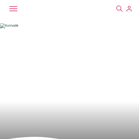
Chiens
Chats
NAC