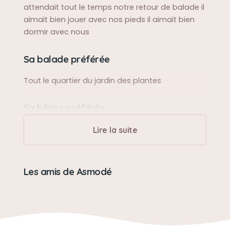
attendait tout le temps notre retour de balade il
aimait bien jouer avec nos pieds il aimait bien
dormir avec nous
Sa balade préférée
Tout le quartier du jardin des plantes
Sa bêtise préférée
Faire tomber les fruits de la table
Lire la suite
Son caractère
Les amis de Asmodé
Doux sociable affectueux câlin
Son jouet préféré
Bouchon liège