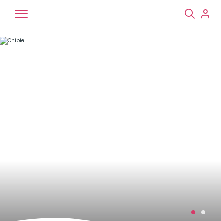
Chiens
Chats
NAC