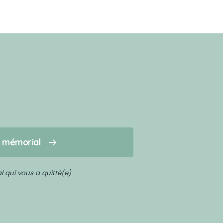
n mémorial
 qui vous a quitté(e)