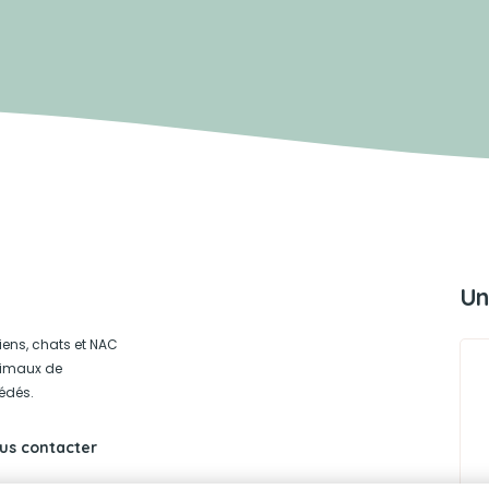
Un
iens, chats et NAC
animaux de
édés.
us contacter