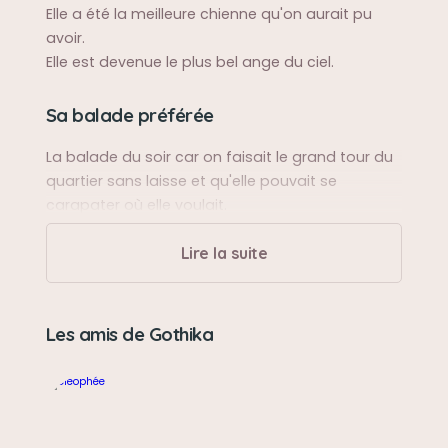
Elle a été la meilleure chienne qu'on aurait pu
avoir.
Elle est devenue le plus bel ange du ciel.
Sa balade préférée
La balade du soir car on faisait le grand tour du
quartier sans laisse et qu'elle pouvait se
carapater où elle voulait.
Lire la suite
Sa bêtise préférée
Faire pipi par terre quand on la laissait seule
dans une pièce.
Les amis de Gothika
Son caractère
Gothika avait un fort caractère, elle nous faisait
comprendre quand elle voulait ou ne voulait pas