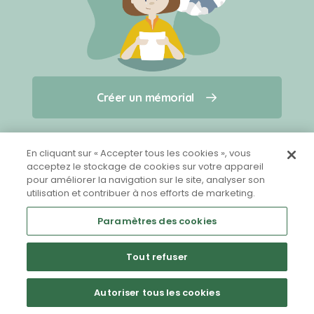
Créer un mémorial
Créer un mémorial
Qui sommes-nous ?
Nous contacter
pour un animal qui vous a quitté(e)
En cliquant sur « Accepter tous les cookies », vous
acceptez le stockage de cookies sur votre appareil
pour améliorer la navigation sur le site, analyser son
Partager sur Facebook
utilisation et contribuer à nos efforts de marketing.
Paramètres des cookies
Tout refuser
Mentions légales
CGU
Politique de confidentialité
Autoriser tous les cookies