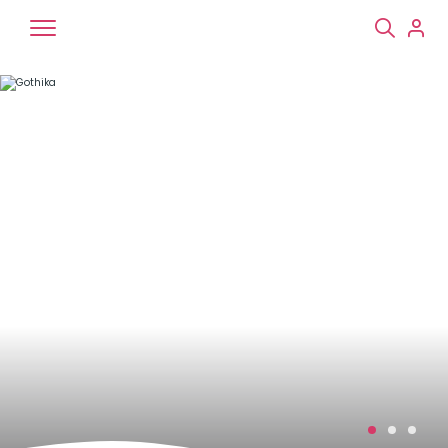
Chiens
Chats
NAC