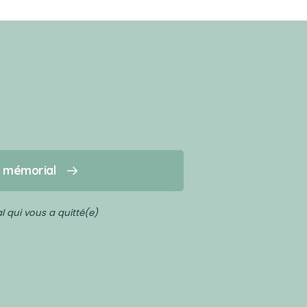
n mémorial
 qui vous a quitté(e)