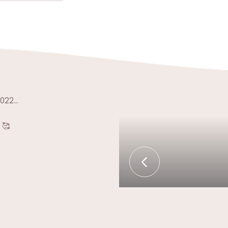
2022…
 🥰