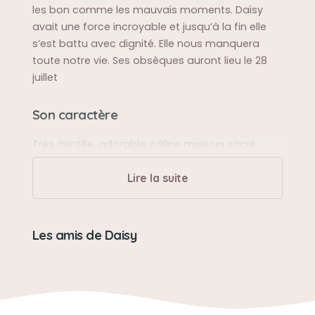
les bon comme les mauvais moments. Daisy
avait une force incroyable et jusqu’à la fin elle
s’est battu avec dignité. Elle nous manquera
toute notre vie. Ses obsèques auront lieu le 28
juillet
Son caractère
Très gentille, adorable, câline mais un sacré
caractère envers les vétérinaires et les gens
qu’elle n’aimait pas
Lire la suite
Son jouet préféré
Les amis de Daisy
Son petit nounours
Son loisir préféré
Câlins avec ses maîtresses