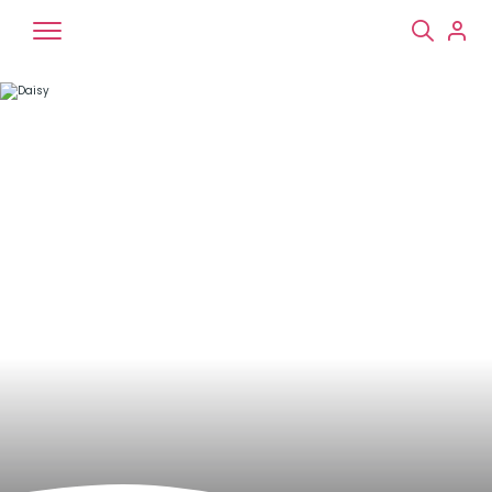
Chiens
Chats
NAC