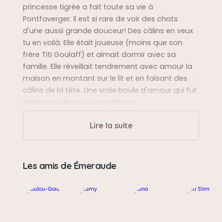
princesse tigrée a fait toute sa vie à
Pontfaverger. Il est si rare de voir des chats
d'une aussi grande douceur! Des câlins en veux
tu en voilà. Elle était joueuse (moins que son
frère Titi Goulaff) et aimait dormir avec sa
famille. Elle réveillait tendrement avec amour la
maison en montant sur le lit et en faisant des
câlins de la tête. Une vraie boule d'amour qui fut
tellement pleurée à son départ.
Lire la suite
Sa balade préférée
Dans son jardin et dans les rues de Pontfaverger.
Les amis de Émeraude
Sa bêtise préférée
Elle aimait la pâte à crêpe!!