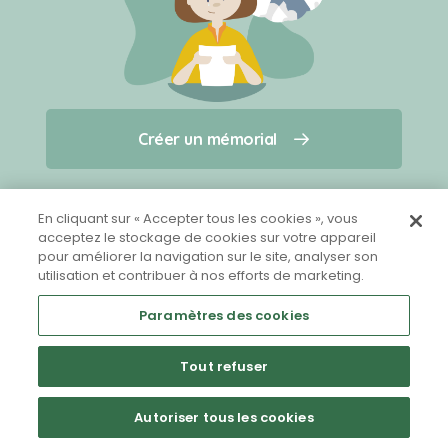
Créer un mémorial
Créer un mémorial
Qui sommes-nous ?
Nous contacter
pour un animal qui vous a quitté(e)
En cliquant sur « Accepter tous les cookies », vous
acceptez le stockage de cookies sur votre appareil
pour améliorer la navigation sur le site, analyser son
Partager sur Facebook
utilisation et contribuer à nos efforts de marketing.
Paramètres des cookies
Tout refuser
Mentions légales
CGU
Politique de confidentialité
Autoriser tous les cookies