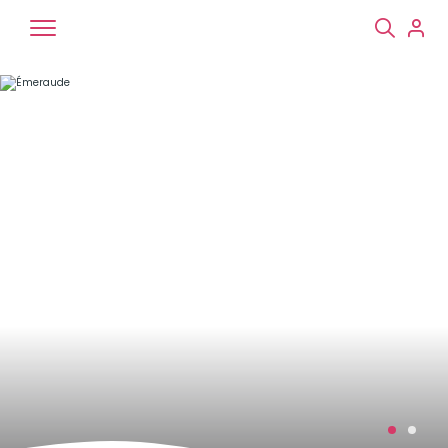
Chiens
Chats
NAC