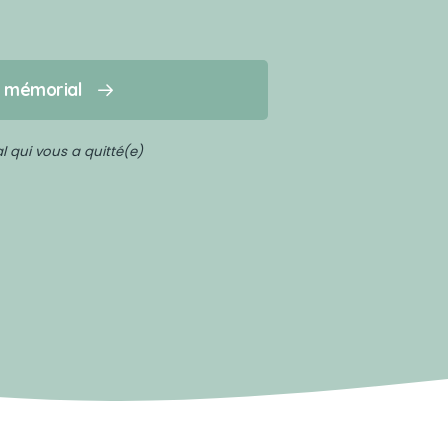
n mémorial
 qui vous a quitté(e)