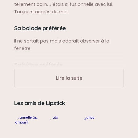
tellement câlin. J'étais si fusionnelle avec lui.
Toujours auprès de moi.
Sa balade préférée
Il ne sortait pas mais adorait observer à la
fenêtre
Sa bêtise préférée
Il n'en faisait pas
Lire la suite
Son caractère
Les amis de Lipstick
Très très tendre et aimant que l'on soit toujours
près de lui. Très affectueux.
Son jouet préféré