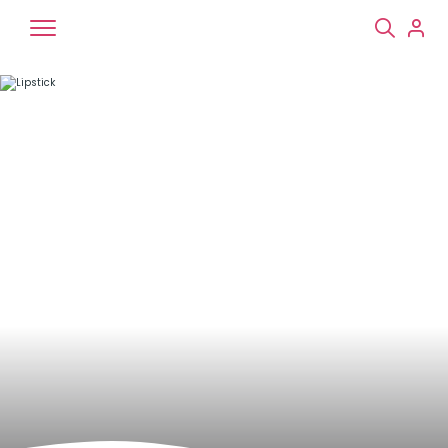
Chiens
Chats
NAC