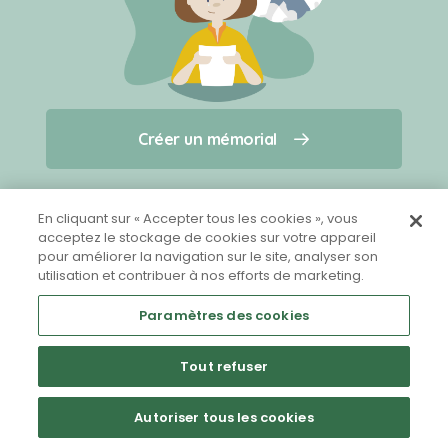
Créer un mémorial
Créer un mémorial
Qui sommes-nous ?
Nous contacter
pour un animal qui vous a quitté(e)
En cliquant sur « Accepter tous les cookies », vous
acceptez le stockage de cookies sur votre appareil
pour améliorer la navigation sur le site, analyser son
Partager sur Facebook
utilisation et contribuer à nos efforts de marketing.
Paramètres des cookies
Tout refuser
Mentions légales
CGU
Politique de confidentialité
Autoriser tous les cookies