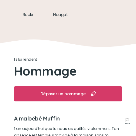
Son jouet préféré
Rouki
Nougat
Un labyrinthe pour chat
Son loisir préféré
Parcourir le mur d'escalade installé dans le
Ils lui rendent
séjour
Hommage
Déposer un hommage
A ma bébé Muffin
1 an aujourd'hui que tu nous as quittés violemment. Ton
absence est terrible, il fait vide à la maison sans toi.