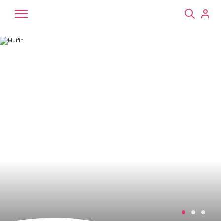
Chiens
Chats
NAC