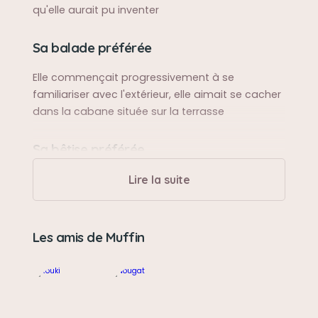
qu'elle aurait pu inventer
Sa balade préférée
Elle commençait progressivement à se
familiariser avec l'extérieur, elle aimait se cacher
dans la cabane située sur la terrasse
Sa bêtise préférée
Grimper sur le plan de travail de la cuisine et
Lire la suite
faire le ménage à sa façon. Percer les briques de
lait avec ses petites dents
Les amis de Muffin
Son caractère
C'était une grande bavarde, une meneuse, une
cheftaine avec son grand frère et sa grande
soeur adoptifs