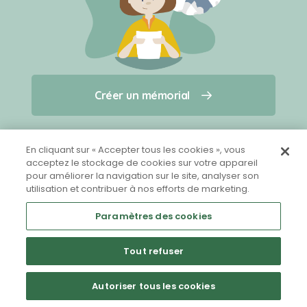
Créer un mémorial
Créer un mémorial
Qui sommes-nous ?
Nous contacter
pour un animal qui vous a quitté(e)
En cliquant sur « Accepter tous les cookies », vous
acceptez le stockage de cookies sur votre appareil
pour améliorer la navigation sur le site, analyser son
Partager sur Facebook
utilisation et contribuer à nos efforts de marketing.
Paramètres des cookies
Tout refuser
Mentions légales
CGU
Politique de confidentialité
Autoriser tous les cookies