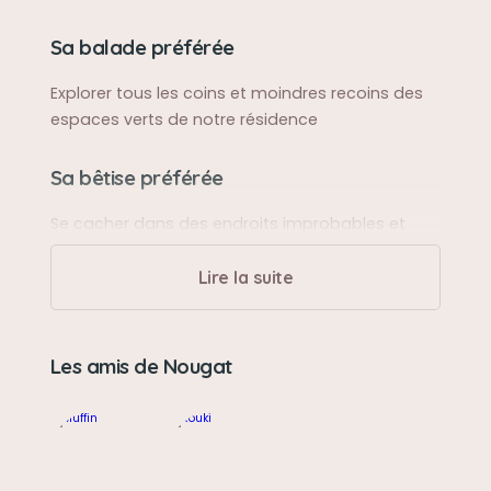
Sa balade préférée
Explorer tous les coins et moindres recoins des
espaces verts de notre résidence
Sa bêtise préférée
Se cacher dans des endroits improbables et
m'ignorer lorsque je l'appelais
Lire la suite
Son caractère
Calme
Les amis de Nougat
Son jouet préféré
un hochet pour chaton