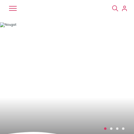
Chiens
Chats
NAC