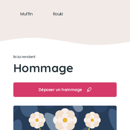
Son loisir préféré
Muffin
Rouki
Faire la sieste dans le hamac de l'arbre à chat,
coussinets à l'air
Ils lui rendent
Hommage
Déposer un hommage