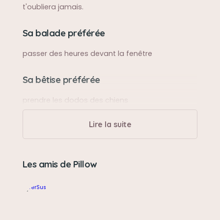
t'oubliera jamais.
Sa balade préférée
passer des heures devant la fenêtre
Sa bêtise préférée
prendre les dodos des chiens
Lire la suite
Son caractère
doux, gentil, toujours si calme
Les amis de Pillow
Son jouet préféré
les ressorts, les fils, les papillons
Son loisir préféré