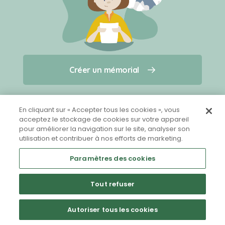
Créer un mémorial
Créer un mémorial
Qui sommes-nous ?
Nous contacter
pour un animal qui vous a quitté(e)
En cliquant sur « Accepter tous les cookies », vous
acceptez le stockage de cookies sur votre appareil
pour améliorer la navigation sur le site, analyser son
Partager sur Facebook
utilisation et contribuer à nos efforts de marketing.
Paramètres des cookies
Tout refuser
Mentions légales
CGU
Politique de confidentialité
Autoriser tous les cookies