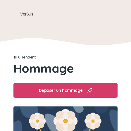
regarder les oiseaux
VerSus
Ils lui rendent
Hommage
Déposer un hommage