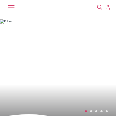
Chiens
Chats
NAC