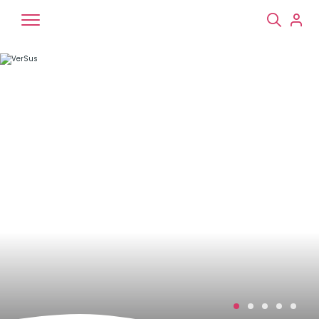
Chiens
Chats
NAC