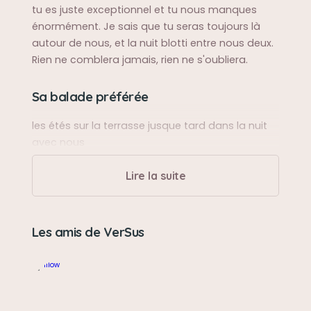
tu es juste exceptionnel et tu nous manques
énormément. Je sais que tu seras toujours là
autour de nous, et la nuit blotti entre nous deux.
Rien ne comblera jamais, rien ne s'oubliera.
Sa balade préférée
les étés sur la terrasse jusque tard dans la nuit
avec nous
Lire la suite
Sa bêtise préférée
me voler mes perles, mes rubans, mes bouts de
papier.
Les amis de VerSus
Son caractère
un amour de chat, un caractère fort et
exceptionnel, protecteur, affectueux, sensible et