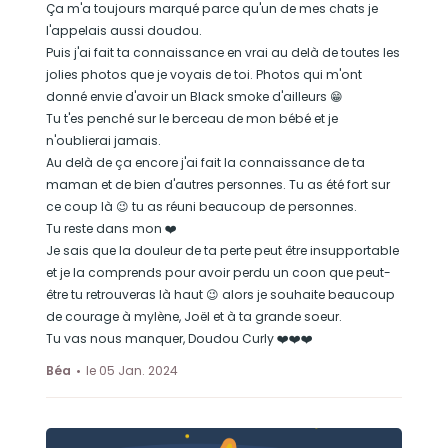
Ça m'a toujours marqué parce qu'un de mes chats je
l'appelais aussi doudou.
Puis j'ai fait ta connaissance en vrai au delà de toutes les
jolies photos que je voyais de toi. Photos qui m'ont
donné envie d'avoir un Black smoke d'ailleurs 😁
Tu t'es penché sur le berceau de mon bébé et je
n'oublierai jamais.
Au delà de ça encore j'ai fait la connaissance de ta
maman et de bien d'autres personnes. Tu as été fort sur
ce coup là 😉 tu as réuni beaucoup de personnes.
Tu reste dans mon ❤️
Je sais que la douleur de ta perte peut être insupportable
et je la comprends pour avoir perdu un coon que peut-
être tu retrouveras là haut 😉 alors je souhaite beaucoup
de courage à mylène, Joël et à ta grande soeur.
Tu vas nous manquer, Doudou Curly ❤️❤️❤️
Béa
le 05 Jan. 2024