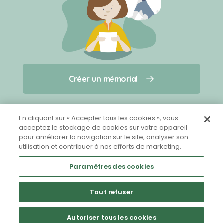
Créer un mémorial
Créer un mémorial
Qui sommes-nous ?
Nous contacter
pour un animal qui vous a quitté(e)
En cliquant sur « Accepter tous les cookies », vous
acceptez le stockage de cookies sur votre appareil
pour améliorer la navigation sur le site, analyser son
Partager sur Facebook
utilisation et contribuer à nos efforts de marketing.
Paramètres des cookies
Tout refuser
Mentions légales
CGU
Politique de confidentialité
Autoriser tous les cookies