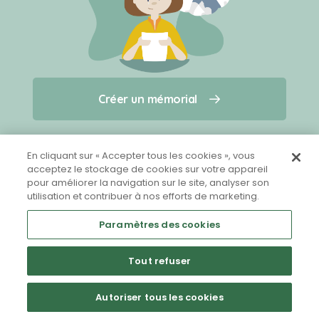
Créer un mémorial
Créer un mémorial
Qui sommes-nous ?
Nous contacter
pour un animal qui vous a quitté(e)
En cliquant sur « Accepter tous les cookies », vous
acceptez le stockage de cookies sur votre appareil
pour améliorer la navigation sur le site, analyser son
Partager sur Facebook
utilisation et contribuer à nos efforts de marketing.
Paramètres des cookies
Tout refuser
Mentions légales
CGU
Politique de confidentialité
Autoriser tous les cookies