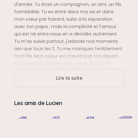
d'année. Tu étais un compagnon, un ami, un fils
formidable. Tu es entré dans ma vie et dans
mon cœur par hasard, suite à la séparation
avec ton papa ; mais la complicité et l'amour
qui est né entre nous en a décidés autrement.
Tu m'as suivis partout, j'adorais nos moments
rien que tous les 2. Tu me manques terriblement
mon fils. Mon coeur est meurtri par ton départ.
Tu laisses un vide immense mon Amour. Je
taime
Lire la suite
Sa balade préférée
En bord de mer et à St Guenael près de la mer
Les amis de Lucien
Sa bêtise préférée
Embêter les chats de la maison