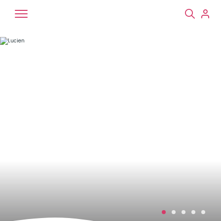
Chiens
Chats
NAC