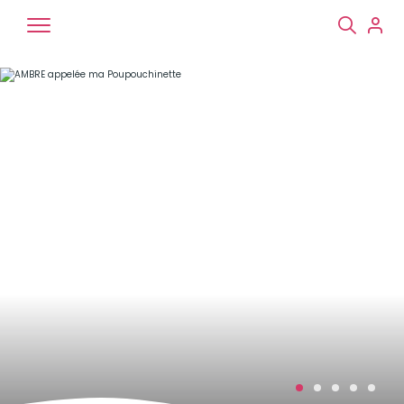
Chiens
Chats
NAC