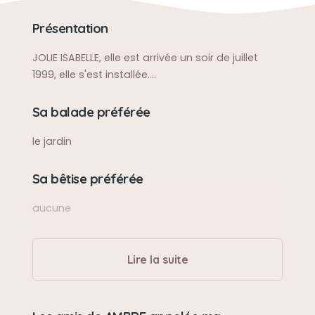
Présentation
JOLIE ISABELLE, elle est arrivée un soir de juillet
1999, elle s'est installée....
Sa balade préférée
le jardin
Sa bêtise préférée
aucune
Son caractère
Lire la suite
docile, tendre, douce, timide, il fallait qu'elle
fasse sa place parmi Mr WOLF , MING ,OLIVER