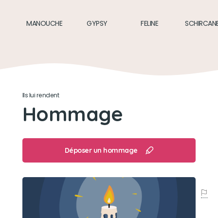
aucun
MANOUCHE
GYPSY
FELINE
SCHIRCAN
Son loisir préféré
à ne rien faire
Ils lui rendent
Hommage
Déposer un hommage