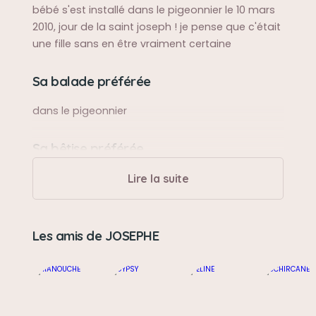
bébé s'est installé dans le pigeonnier le 10 mars
2010, jour de la saint joseph ! je pense que c'était
une fille sans en être vraiment certaine
Sa balade préférée
dans le pigeonnier
Sa bêtise préférée
aucune, Josèphe aimait s'installer le long du
Lire la suite
grillage sur le muret
Son caractère
Les amis de JOSEPHE
peureux
Son jouet préféré