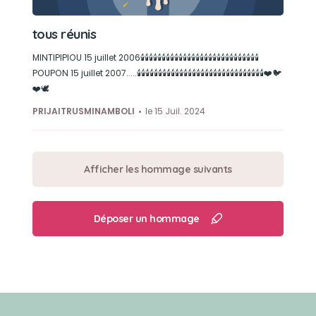
tous réunis
MINTIPIPIOU 15 juillet 2006🕯️🕯️🕯️🕯️🕯️🕯️🕯️🕯️🕯️🕯️🕯️🕯️🕯️🕯️🕯️🕯️🕯️🕯️🕯️🕯️🕯️🕯️🕯️🕯️🕯️🕯️🕯️🕯️
POUPON 15 juillet 2007.....🕯️🕯️🕯️🕯️🕯️🕯️🕯️🕯️🕯️🕯️🕯️🕯️🕯️🕯️🕯️🕯️🕯️🕯️🕯️🕯️🕯️🕯️🕯️🕯️🕯️🕯️🕯️🕯️🕯️🕯️❤️🐦
❤️🕊️
PRIJAITRUSMINAMBOLI
le 15 Juil. 2024
Afficher les hommage suivants
Déposer un hommage