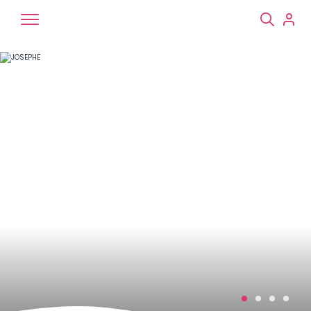
Chiens
Chats
NAC