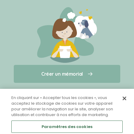
Créer un mémorial
Créer un mémorial
Qui sommes-nous ?
Nous contacter
pour un animal qui vous a quitté(e)
En cliquant sur « Accepter tous les cookies », vous
acceptez le stockage de cookies sur votre appareil
pour améliorer la navigation sur le site, analyser son
Partager sur Facebook
utilisation et contribuer à nos efforts de marketing.
Paramètres des cookies