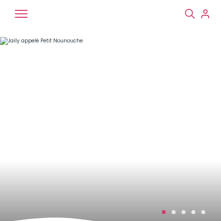
Chiens
Chats
NAC