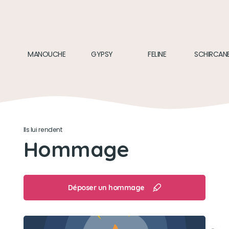
Tous, jouer était sa vie !
Son loisir préféré
MANOUCHE
GYPSY
FELINE
SCHIRCAN
Jeux de balles, ballons, baignades en
Méditerranée, dans la Salz
Ils lui rendent
Hommage
Déposer un hommage