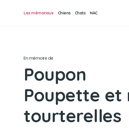
Les mémoriaux
Chiens
Chats
NAC
En mémoire de
Poupon
Poupette et
tourterelles