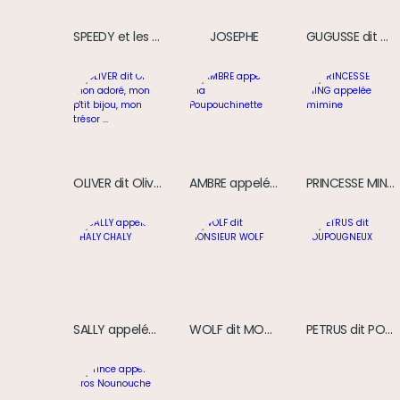
SPEEDY et les poissons
JOSEPHE
GUGUSSE dit TIPTITMAMOUR
OLIVER dit Oliver mon adoré, mon p'tit bijou, mon trésor ...
AMBRE appelée ma Poupouchinette
PRINCESSE MING appelée mimine
SALLY appelée CHALY CHALY
WOLF dit MONSIEUR WOLF
PETRUS dit POUPOUGNEUX