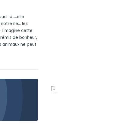
rs là.....elle
otre île... les
 l'imagine cette
 frémis de bonheur,
ns animaux ne peut